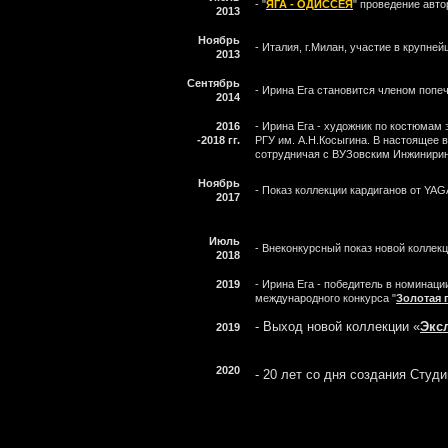
- "
ЯГА - ОДИССЕЯ
" проведение авто
2013
Ноябрь
- Италия, г.Милан, участие в крупн
2013
Сентябрь
- Ирина Ега становится членом попе
2014
2016
- Ирина Ега - художник по костюмам
-2018 гг.
РГУ им. А.Н.Косыгина. В настоящее в
сотрудничая с ВУЗовским Инжинири
Ноябрь
- Показ коллекции кардиганов от YAG
2017
Июль
- Внеконкурсный показ новой коллек
2018
2019
- Ирина Ега - победитель в номи
международного конкурса "
Золотая 
- Выход новой коллекции «
Экс
2019
2020
- 20 лет со дня создания Студ