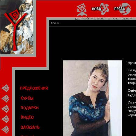
ягини
Время
По н
отсче
техн
твор
Сейч
худо
Имен
удив
"пок
коро