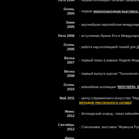
Лето 2004
- первая коллекция Натальи Зайцев
Осень
- первая
международная выставка 
2004
Зима
- крупнейшая европейская междуна
2005
Лето 2006
- вступление Ирины Еги в Междунаро
Осень
- работа над коллекцией тканей для
2006
Весна
- первый показ в рамках Недели Мод
2007
Весна
- первый выпуск курсов "Технология 
2008
Осень
- юбилейная коллекция "
BERYBERI,
2010
Май 2011
- центр современного искусства "Мар
методом текстильного сплава
".
Июнь
- Аптекарский огород , показ юбилей
2012
Сентябрь
- Сокольники, выставка "Формула Рук
2012
Июль