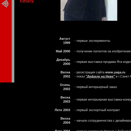
Август
- первые эксперименты
1999
Май 2000
- получение патентов на изобретение
Декабрь
- первая выставка-продажа Яга-изде
2000
Весна
- регистрация сайта
www.yaga.ru
2002
- показ
"Дефиле на Неве"
в г.Санкт
Осень
- первый интерьерный заказ
2002
Весна
- первая интерьерная выставка-конк
2003
Лето 2003
- первый экспортный контракт
Весна
- начало сотрудничества с дизайне
2004