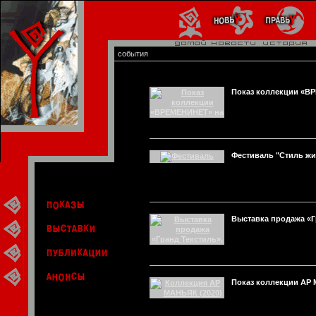
события
Показ коллекции «В
Фестиваль "Стиль жи
Выставка продажа «Г
Показ коллекции АР 